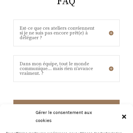
FAQ
Est-ce que ces ateliers conviennent
si je ne suis pas encore prêt(e) à
déléguer ?
Dans mon équipe, tout le monde
communique… mais rien n'avance
vraiment. ?
Gérer le consentement aux
Vous n'êtes pas là pour
cookies
tout gérer